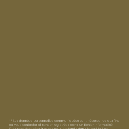
** Les données personnelles communiquées sont nécessaires aux fins
de vous contacter et sont enregistrées dans un fichier informatisé.
Elles sont destinées à et ses sous-traitants dans le seul but de