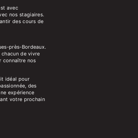
est avec
ec nos stagiaires.
antir des cours de
gues-près-Bordeaux.
à chacun de vivre
r connaître nos
t idéal pour
passionnée, des
 une expérience
nant votre prochain