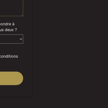
pondre à
lus deux ?
conditions