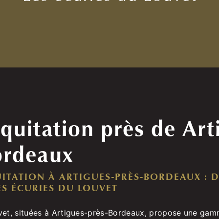
quitation près de Art
ordeaux
UITATION À ARTIGUES-PRÈS-BORDEAUX :
ES ÉCURIES DU LOUVET
vet, situées à Artigues-près-Bordeaux, propose une gam