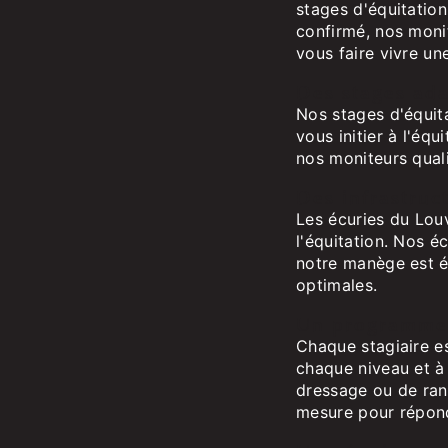
stages d'équitatio
confirmé, nos moni
vous faire vivre un
Des stages ada
Nos stages d'équita
vous initier à l'éq
nos moniteurs quali
Des infrastruc
Les écuries du Lou
l'équitation. Nos é
notre manège est é
optimales.
Un programme 
Chaque stagiaire e
chaque niveau et à
dressage ou de ra
mesure pour répond