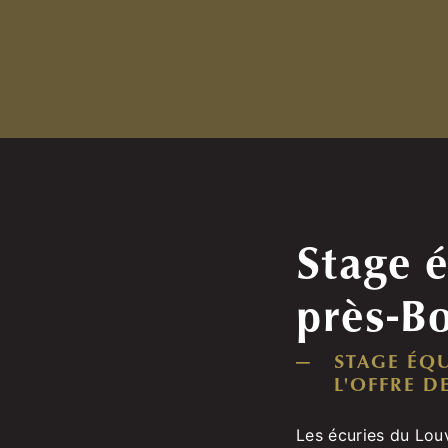
Stage é
près-B
STAGE ÉQ
L'OFFRE D
Les écuries du Lou