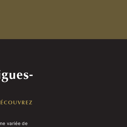
igues-
 DÉCOUVREZ
me variée de